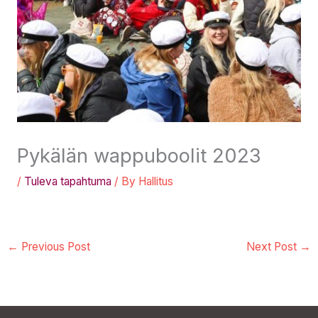
Pykälän wappuboolit 2023
/
Tuleva tapahtuma
/ By
Hallitus
←
Previous Post
Next Post
→